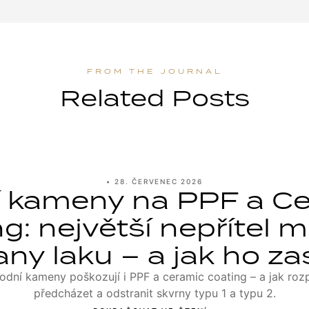
Related Posts
•
28. ČERVENEC 2026
 kameny na PPF a C
g: největší nepřítel 
ny laku – a jak ho za
odní kameny poškozují i PPF a ceramic coating – a jak roz
předcházet a odstranit skvrny typu 1 a typu 2.