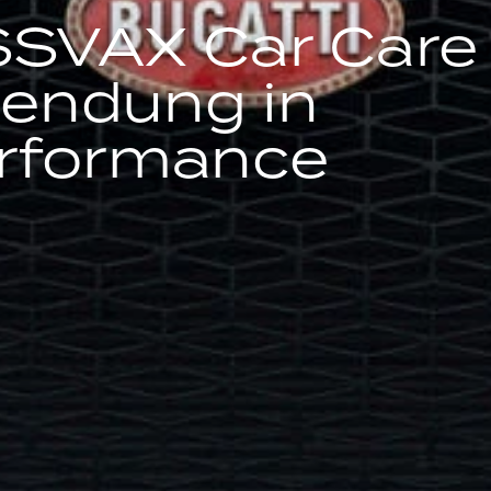
SSVAX Car Care
llendung in
erformance