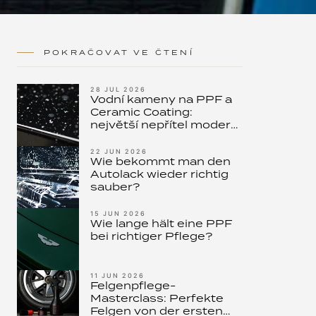
POKRAČOVAT VE ČTENÍ
28 JUL 2026
Vodní kameny na PPF a
Ceramic Coating:
největší nepřítel moderní
ochrany laku – a jak ho
zastavit
22 JUN 2026
Wie bekommt man den
Autolack wieder richtig
sauber?
15 JUN 2026
Wie lange hält eine PPF
bei richtiger Pflege?
11 JUN 2026
Felgenpflege-
Masterclass: Perfekte
Felgen von der ersten