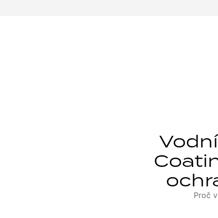
Vodní
Coatin
ochra
Proč v