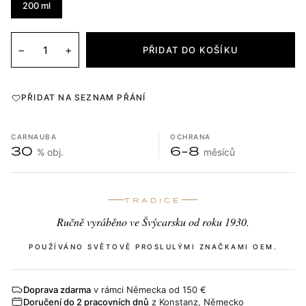
200 ml
−
+
PŘIDAT DO KOŠÍKU
PŘIDAT NA SEZNAM PŘÁNÍ
CARNAUBA
OCHRANA
30
6-8
% obj.
měsíců
TRADICE
Ručně vyráběno ve Švýcarsku od roku 1930.
POUŽÍVÁNO SVĚTOVĚ PROSLULÝMI ZNAČKAMI OEM.
Doprava zdarma
v rámci Německa od 150 €
Doručení do 2 pracovních dnů
z Konstanz, Německo