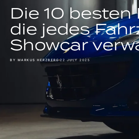
Die 10 besten 
die jedes Fahr
Showcar verw
BY MARKUS HERZBERG
22 JULY 2025