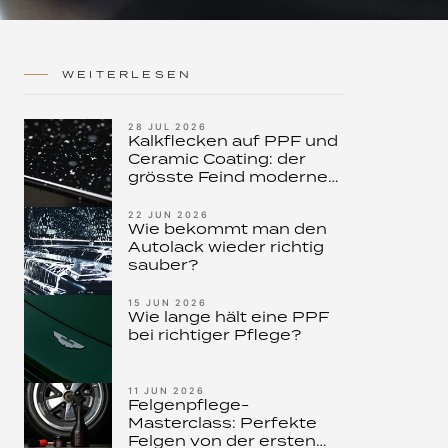
WEITERLESEN
28 JUL 2026
Kalkflecken auf PPF und
Ceramic Coating: der
grösste Feind moderner
Lackversiegelungen –
und wie Sie ihn stoppen
22 JUN 2026
Wie bekommt man den
Autolack wieder richtig
sauber?
15 JUN 2026
Wie lange hält eine PPF
bei richtiger Pflege?
11 JUN 2026
Felgenpflege-
Masterclass: Perfekte
Felgen von der ersten