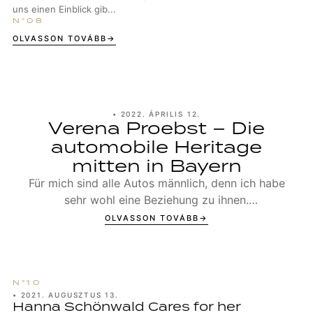
uns einen Einblick gib...
OLVASSON TOVÁBB
•
2022. ÁPRILIS 12.
Verena Proebst – Die
automobile Heritage
mitten in Bayern
Für mich sind alle Autos männlich, denn ich habe
sehr wohl eine Beziehung zu ihnen.
Swissvax: „Verena, vielen Dank, dass wir mehr
OLVASSON TOVÁBB
über dich und...
•
2021. AUGUSZTUS 13.
Hanna Schönwald Cares for her