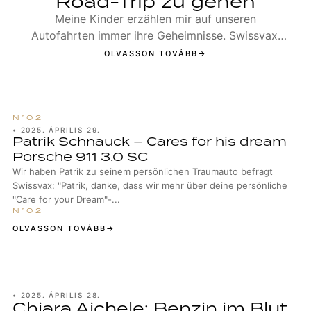
Road-Trip zu gehen
Meine Kinder erzählen mir auf unseren
Autofahrten immer ihre Geheimnisse. Swissvax:
"Stefania, vielen Dank, dass du uns mehr über
OLVASSON TOVÁBB
dich und dein...
•
2025. ÁPRILIS 29.
Patrik Schnauck – Cares for his dream
Porsche 911 3.0 SC
Wir haben Patrik zu seinem persönlichen Traumauto befragt
Swissvax: "Patrik, danke, dass wir mehr über deine persönliche
"Care for your Dream"-...
OLVASSON TOVÁBB
•
2025. ÁPRILIS 28.
Chiara Aichele: Benzin im Blut,