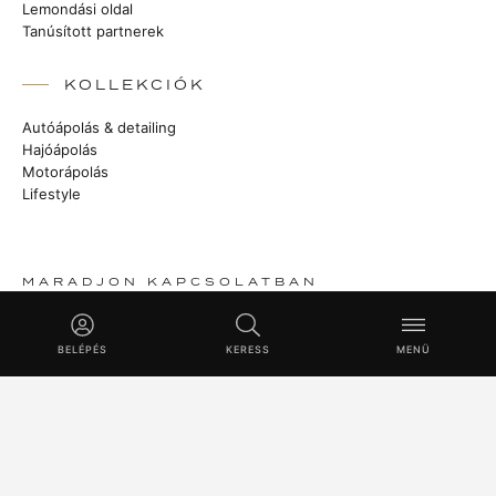
Lemondási oldal
Tanúsított partnerek
KOLLEKCIÓK
Autóápolás & detailing
Hajóápolás
Motorápolás
Lifestyle
MARADJON KAPCSOLATBAN
Történetek a manufaktúrából, új termékek és Master Class-
technikák.
BELÉPÉS
KERESS
MENÜ
FELIRATKOZÁS