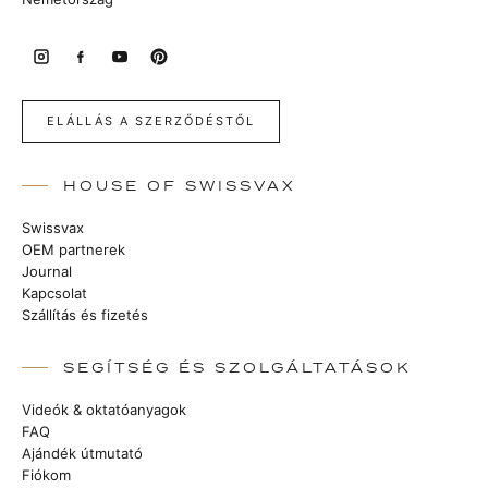
ELÁLLÁS A SZERZŐDÉSTŐL
HOUSE OF SWISSVAX
Swissvax
OEM partnerek
Journal
Kapcsolat
Szállítás és fizetés
SEGÍTSÉG ÉS SZOLGÁLTATÁSOK
Videók & oktatóanyagok
FAQ
Ajándék útmutató
Fiókom