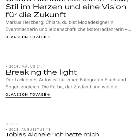
Stil im Herzen und eine Vision
für die Zukunft
Markus Herzberg: Chiara, du bist Modedesignerin,
Eventmacherin und leidenschaftliche Motorradfahrerin –
eine spannende Mischung! Gibt es einen rote...
OLVASSON TOVÁBB
•
2024. MÁJUS 21.
Breaking the light
Der Lack eines Autos ist für einen Fotografen Fluch und
Segen zugleich. Die Farbe, der Zustand und wie die
Karosserie mit der Umwelt interagiert – ...
OLVASSON TOVÁBB
•
2023. AUGUSZTUS 13.
Tobias Aichele "Ich hatte mich