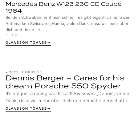
Mercedes Benz W123 230 CE Coupé
1984
Bei den Schwaben lernt man schnell: es gibt eigentlich nur zwei
Automarken Swissvax: „Hanna, vielen Dank, dass wir mehr über
dich und deine Le...
OLVASSON TOVÁBB
•
2021. JÚNIUS 15.
Dennis Berger – Cares for his
dream Porsche 550 Spyder
It’s not just a racing car! It’s art! Swissvax: „Dennis, vielen
Dank, dass wir mehr über dich und deine Leidenschaft zu
Design und Autos erfahr...
OLVASSON TOVÁBB