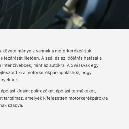
s követelményeik vannak a motorkerékpárjuk
ós lezárását illetően. A szél és az időjárás hatásai a
 intenzívebbek, mint az autókra. A Swissvax egy
ejlesztett ki a motorkerékpár-ápoláshoz, hogy
ényeknek.
polási kínálat polírozókat, ápolási termékeket,
ket tartalmaz, amelyek kifejezetten motorkerékpárokra
nnak szabva.