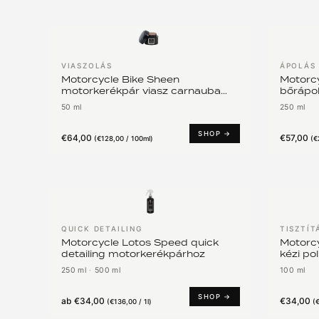
VIASZOLÁS
ÁPOLÁS
Motorcycle Bike Sheen
Motorcy
motorkerékpár viasz carnauba
bőrápo
alapon 40 Vol%
50 ml
250 ml
SHOP →
€64,00
€57,00
(
€128,00 / 100ml
)
(
€
QUICK DETAILING
TISZTÍT
Motorcycle Lotos Speed quick
Motorcy
detailing motorkerékpárhoz
kézi po
motoro
250 ml
·
500 ml
100 ml
SHOP →
ab
€34,00
€34,00
(
€136,00 / 1l
)
(
€