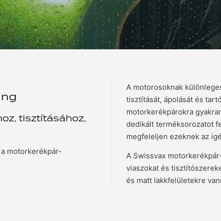
A motorosoknak különlege
ing
tisztítását, ápolását és tart
motorkerékpárokra gyakran
, tisztításához,
dedikált terméksorozatot f
megfeleljen ezeknek az ig
i a motorkerékpár-
A Swissvax motorkerékpár-á
viaszokat és tisztítószere
és matt lakkfelületekre va