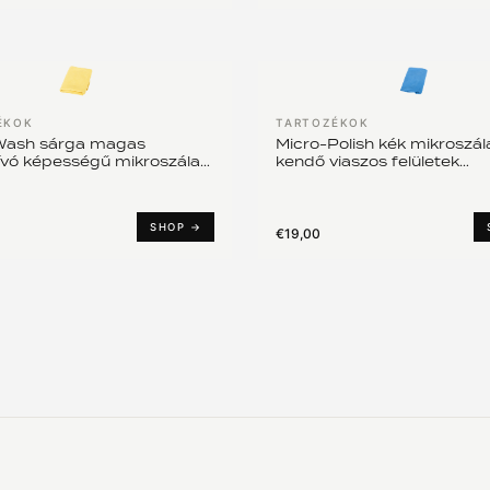
ÉKOK
TARTOZÉKOK
Wash sárga magas
Micro-Polish kék mikroszál
ívó képességű mikroszálas
kendő viaszos felületek
ntenzív tisztításhoz
polírozásához
SHOP →
€19,00