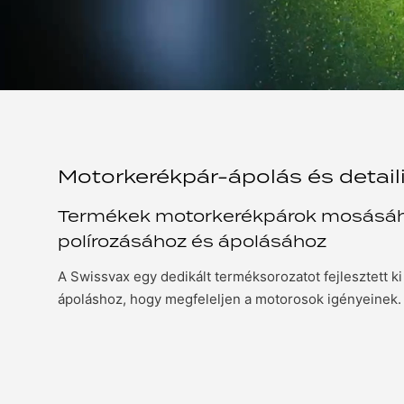
Motorkerékpár-ápolás és detail
Termékek motorkerékpárok mosásához
polírozásához és ápolásához
A Swissvax egy dedikált terméksorozatot fejlesztett k
ápoláshoz, hogy megfeleljen a motorosok igényeinek.