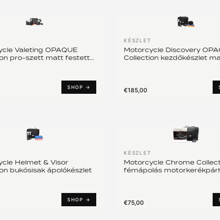
T
KÉSZLET
ycle Valeting OPAQUE
Motorcycle Discovery OP
ion pro-szett matt festett
Collection kezdőkészlet ma
erékpárokhoz
motorhoz
SHOP →
€185,00
T
KÉSZLET
cle Helmet & Visor
Motorcycle Chrome Collect
ion bukósisak ápolókészlet
fémápolás motorkerékpár
SHOP →
€75,00