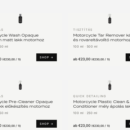
ÁS
TISZTÍTÁS
ycle Wash Opaque
Motorcycle Tar Remover k
 matt lakk motorhoz
és rovareltávolító motorho
50 ml
100 ml
·
500 ml
SHOP →
0
ab
€23,00
(
€230,00 / 1l
)
(
€230,00 / 1l
)
ÁS
QUICK DETAILING
ycle Pre-Cleaner Opaque
Motorcycle Plastic Clean &
kk előkészítés motorhoz
Conditioner mély ápolás la
műanyag motorhoz
50 ml
100 ml
·
250 ml
SHOP →
0
ab
€23,00
(
€230,00 / 1l
)
(
€230,00 / 1l
)