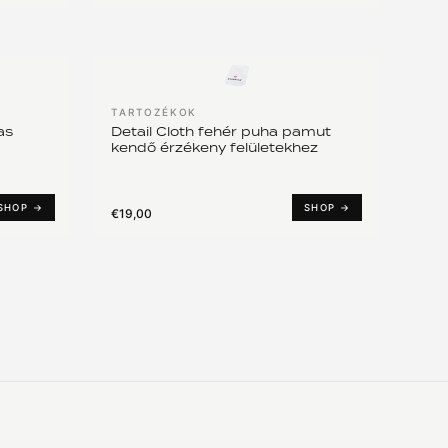
TARTOZÉKOK
as
Detail Cloth fehér puha pamut
kendő érzékeny felületekhez
SHOP →
SHOP →
€19,00