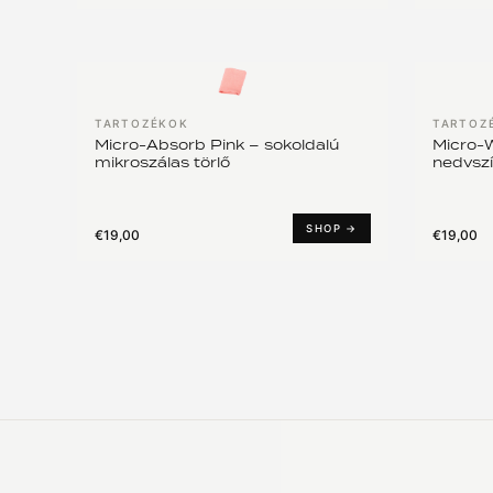
TARTOZÉKOK
TARTOZ
Micro-Absorb Pink – sokoldalú
Micro-
mikroszálas törlő
nedvsz
kendő i
SHOP →
€19,00
€19,00