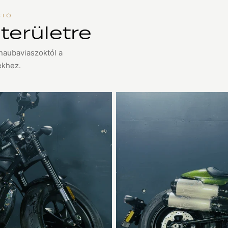
CIÓ
területre
naubaviaszoktól a
ekhez.