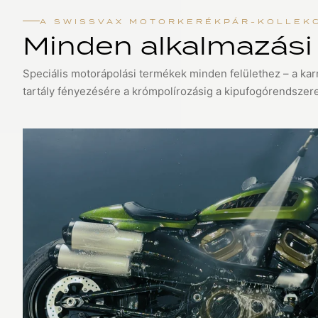
A SWISSVAX MOTORKERÉKPÁR-KOLLEK
Minden alkalmazási 
Speciális motorápolási termékek minden felülethez – a kar
tartály fényezésére a krómpolírozásig a kipufogórendszer