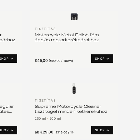
TISZTÍTÁS
r
Motorcycle Metal Polish fém
kpárhoz
ápolás motorkerékpárokhoz
SHOP →
SHOP →
€45,00
(
€90,00 / 100ml
)
TISZTÍTÁS
egular
Supreme Motorcycle Cleaner
ítés
tisztítógél minden kétkerekűhöz
250 ml
·
500 ml
SHOP →
SHOP →
ab
€29,00
(
€116,00 / 1l
)