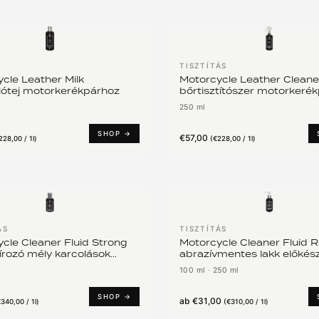
TISZTÍTÁS
cle Leather Milk
Motorcycle Leather Cleane
lótej motorkerékpárhoz
bőrtisztítószer motorkeré
250 ml
SHOP →
€57,00
228,00 / 1l
)
(
€228,00 / 1l
)
ÁS
TISZTÍTÁS
cle Cleaner Fluid Strong
Motorcycle Cleaner Fluid R
lírozó mély karcolások
abrazívmentes lakk előkész
n
motorhoz
100 ml
·
250 ml
SHOP →
ab
€31,00
340,00 / 1l
)
(
€310,00 / 1l
)