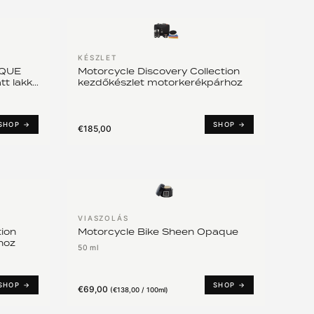
KÉSZLET
AQUE
Motorcycle Discovery Collection
tt lakk
kezdőkészlet motorkerékpárhoz
SHOP →
SHOP →
€185,00
VIASZOLÁS
ion
Motorcycle Bike Sheen Opaque
hoz
50 ml
SHOP →
SHOP →
€69,00
(
€138,00 / 100ml
)