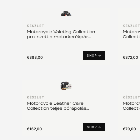
KÉSZLET
KÉSZLE
Motorcycle Valeting Collection
Motorc
pro-szett a motorkerékpár
Collect
tökéletes ápolásához
motork
SHOP →
€383,00
€372,00
KÉSZLET
KÉSZLE
Motorcycle Leather Care
Motorcy
Collection teljes bőrápolás
Collect
motorkerékpárhoz
SHOP →
€162,00
€79,00