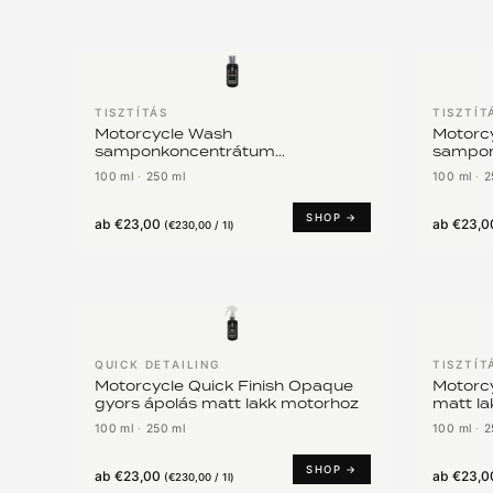
TISZTÍTÁS
TISZTÍT
Motorcycle Wash
Motorc
samponkoncentrátum
sampon
motorkerékpárokhoz
100 ml
·
250 ml
100 ml
·
2
SHOP →
ab
€23,00
ab
€23,0
(
€230,00 / 1l
)
QUICK DETAILING
TISZTÍT
Motorcycle Quick Finish Opaque
Motorc
gyors ápolás matt lakk motorhoz
matt la
100 ml
·
250 ml
100 ml
·
2
SHOP →
ab
€23,00
ab
€23,0
(
€230,00 / 1l
)