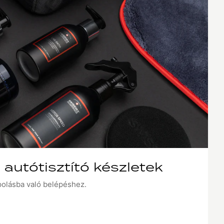
autótisztító készletek
polásba való belépéshez.