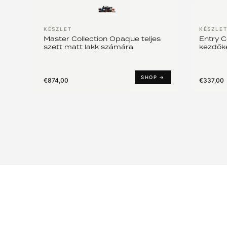
KÉSZLET
KÉSZLE
Master Collection Opaque teljes
Entry C
szett matt lakk számára
kezdőké
SHOP →
€874,00
€337,00