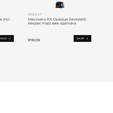
KÉSZLET
 incl.
Discovery Kit Opaque bevezető
készlet matt lakk számára
SHOP →
SHOP →
€192,00