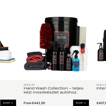
KÉSZLET
KÉSZL
Hand Wash Collection – teljes
Inte
kézi mosókészlet autóhoz
From €442,00
€407,
SHOP →
SHOP →