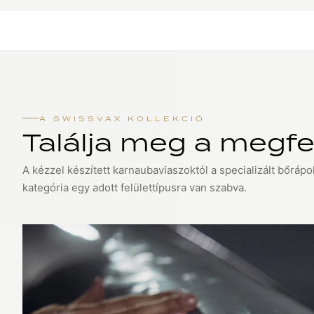
A SWISSVAX KOLLEKCIÓ
Találja meg a megfe
A kézzel készített karnaubaviaszoktól a specializált bőráp
kategória egy adott felülettípusra van szabva.