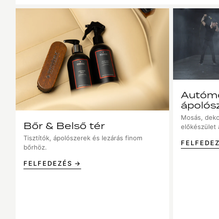
Autómo
ápolós
Mosás, deko
Bőr & Belső tér
előkészület a
Tisztítók, ápolószerek és lezárás finom
FELFEDE
bőrhöz.
FELFEDEZÉS →