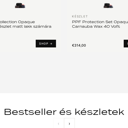
T
KÉSZLET
ollection Opaque
PPF Protection Set Opaque
szlet matt lakk számára
Carnauba Wax 40 Vol%
SHOP →
€314,00
Bestseller és készletek
‹
›