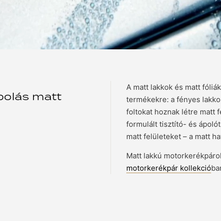
A matt lakkok és matt fóli
ápolás matt
termékekre: a fényes lakko
foltokat hoznak létre matt
formulált tisztító- és ápol
matt felületeket – a matt h
Matt lakkú motorkerékpárok
motorkerékpár kollekció
ba