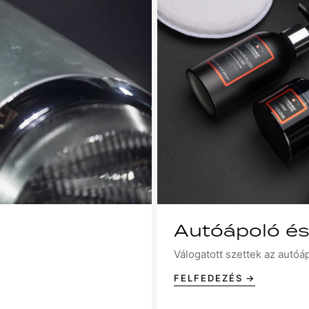
Autóápoló és 
Válogatott szettek az autóá
FELFEDEZÉS →