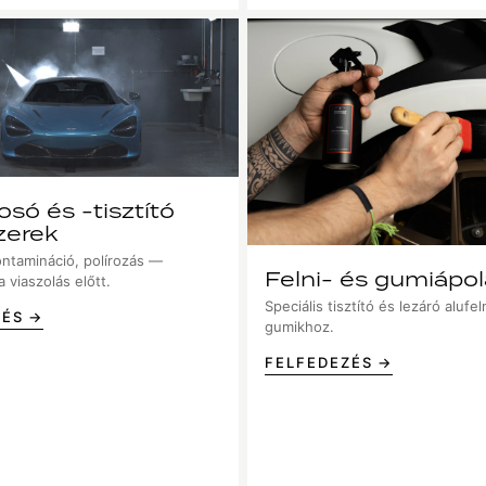
só és -tisztító
zerek
ntamináció, polírozás —
Felni- és gumiápo
 viaszolás előtt.
Speciális tisztító és lezáró alufe
ZÉS →
gumikhoz.
FELFEDEZÉS →