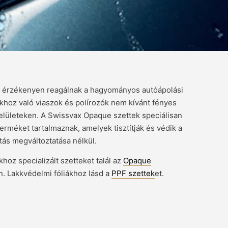
ák érzékenyen reagálnak a hagyományos autóápolási
khoz való viaszok és polírozók nem kívánt fényes
 felületeken. A Swissvax Opaque szettek speciálisan
óterméket tartalmaznak, amelyek tisztítják és védik a
atás megváltoztatása nélkül.
hoz specializált szetteket talál az
Opaque
n. Lakkvédelmi fóliákhoz lásd a
PPF szettek
et.