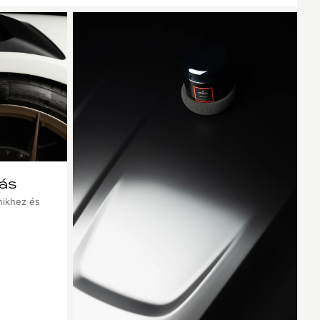
lás
lnikhez és