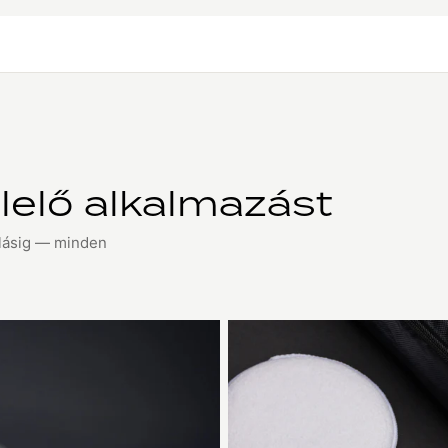
lelő alkalmazást
olásig — minden