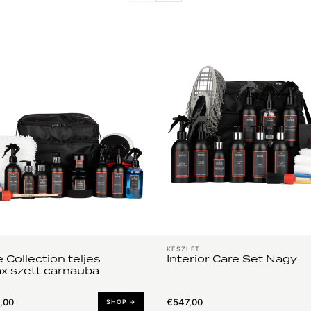
KÉSZLET
 Collection teljes
Interior Care Set Nagy
x szett carnauba
,00
€547,00
SHOP →