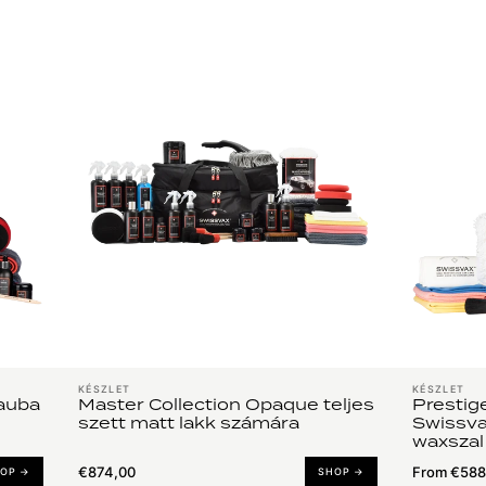
KÉSZLET
KÉSZLET
nauba
Master Collection Opaque teljes
Prestige
szett matt lakk számára
Swissva
waxszal
€874,00
From €588
OP →
SHOP →