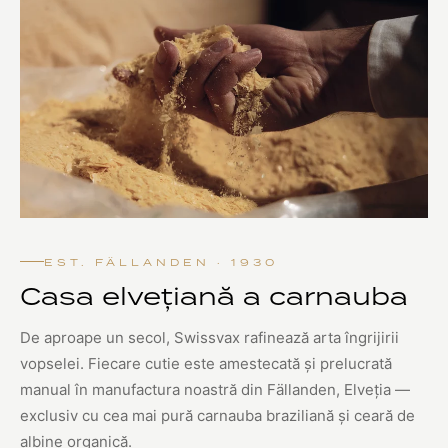
EST. FÄLLANDEN · 1930
Casa elvețiană a carnauba
De aproape un secol, Swissvax rafinează arta îngrijirii
vopselei. Fiecare cutie este amestecată și prelucrată
manual în manufactura noastră din Fällanden, Elveția —
exclusiv cu cea mai pură carnauba braziliană și ceară de
albine organică.