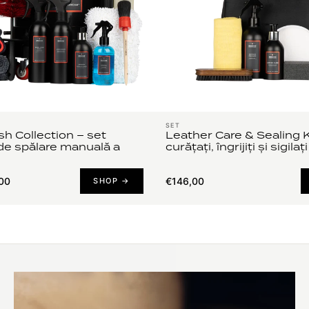
SET
h Collection – set
Leather Care & Sealing K
de spălare manuală a
curățați, îngrijiți și sigilaț
00
€146,00
SHOP →