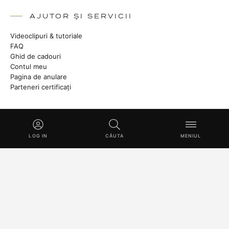
AJUTOR ȘI SERVICII
Videoclipuri & tutoriale
FAQ
Ghid de cadouri
Contul meu
Pagina de anulare
Parteneri certificați
COLECȚII
Îngrijire auto & detailing
LOG IN
CĂUTA
MENIUL
Îngrijire ambarcațiuni
Îngrijire moto
Lifestyle
RĂMÂNEȚI ÎN CONTACT
Povești din manufactură, produse noi și tehnici Master Class.