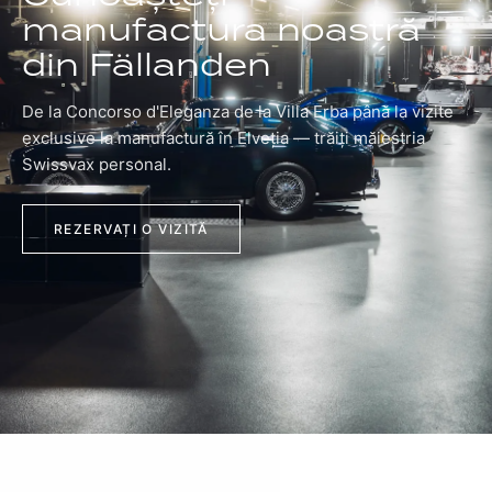
manufactura noastră
din Fällanden
De la Concorso d'Eleganza de la Villa Erba până la vizite
exclusive la manufactură în Elveția — trăiți măiestria
Swissvax personal.
REZERVAȚI O VIZITĂ