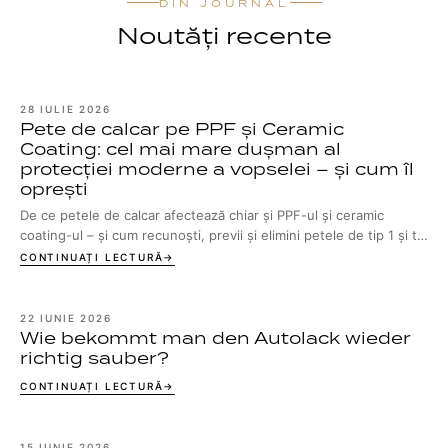
DIN JOURNAL
Noutăți recente
28 IULIE 2026
Pete de calcar pe PPF și Ceramic
Coating: cel mai mare dușman al
protecției moderne a vopselei – și cum îl
oprești
De ce petele de calcar afectează chiar și PPF-ul și ceramic
coating-ul – și cum recunoști, previi și elimini petele de tip 1 și tip
2.
CONTINUAȚI LECTURĂ
22 IUNIE 2026
Wie bekommt man den Autolack wieder
richtig sauber?
CONTINUAȚI LECTURĂ
15 IUNIE 2026