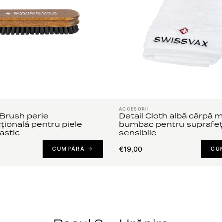
ACCESORII
 Brush perie
Detail Cloth albă cârpă 
țională pentru piele
bumbac pentru suprafe
lastic
sensibile
€19,00
CUMPĂRĂ →
CU