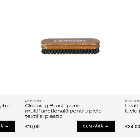
ACCESORII
CONSER
itor
Cleaning Brush perie
Leath
multifuncțională pentru piele
luciu
textil și plastic
€10,00
€34,0
RĂ →
CUMPĂRĂ →