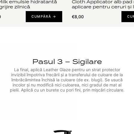
ilk emulsie hidratantă
Cloth Applicator alb pad
rijire zilnică
aplicare pentru ceruri și l
0
€8,00
CUMPĂRĂ →
CU
Pasul 3 – Sigilare
La final, aplică Leather Glaze pentru un strat protector
invizibil împotriva frecării și a transferului de culoare de la
îmbrăcămintea închisă la culoare (de ex. blugi). Se usucă
incolor și nu modifică nici culoarea, nici gradul de mat al
pielii. Aplică cu un burete cu pori fini, prin mișcări circulare.