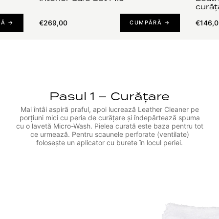
curăța
€269,00
€146,0
RĂ →
CUMPĂRĂ →
Pasul 1 – Curățare
Mai întâi aspiră praful, apoi lucrează Leather Cleaner pe
porțiuni mici cu peria de curățare și îndepărtează spuma
cu o lavetă Micro-Wash. Pielea curată este baza pentru tot
ce urmează. Pentru scaunele perforate (ventilate)
folosește un aplicator cu burete în locul periei.