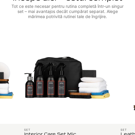
Tot ce este necesar pentru rutina completă într-un singur
set – mai avantajos decât cumpărat separat. Alege
mărimea potrivită rutinei tale de îngrijire.
SET
SET
Interior Care Set Mic
Leath