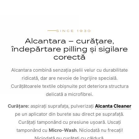
SINCE 1930
Alcantara – curățare,
îndepărtare pilling și sigilare
corectă
Alcantara combină senzația pielii velur cu durabilitate
ridicată, dar are nevoie de îngrijire specială.
Curățătoarele textile obișnuite pot deteriora structura
delicată a microfibrei.
Curățare:
aspirați suprafața, pulverizați
Alcanta Cleaner
pe un aplicator din burete sau direct pe suprafață.
Curățați tamponând cu presiune ușoară. Uscați
tamponând cu
Micro-Wash
. Niciodată nu frecați!
Niciodată nu curățați cu căldură.