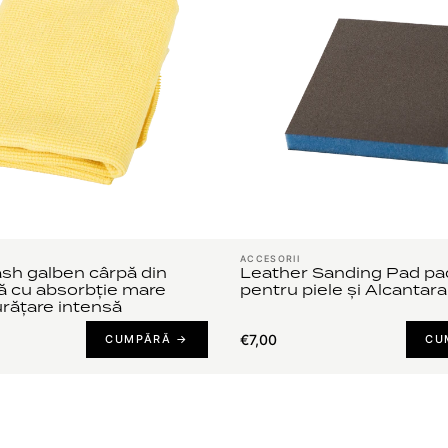
ACCESORII
sh galben cârpă din
Leather Sanding Pad pa
ă cu absorbție mare
pentru piele și Alcantara
rățare intensă
€7,00
CUMPĂRĂ →
CU