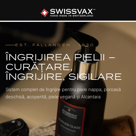
EST. FÄLLANDEN · 1930
ÎNGRIJIREA PIELII –
CURĂȚARE,
ÎNGRIJIRE, SIGILARE
Sistem complet de îngrijire pentru piele nappa, poroasă
deschisă, acoperită, piele vegană și Alcantara