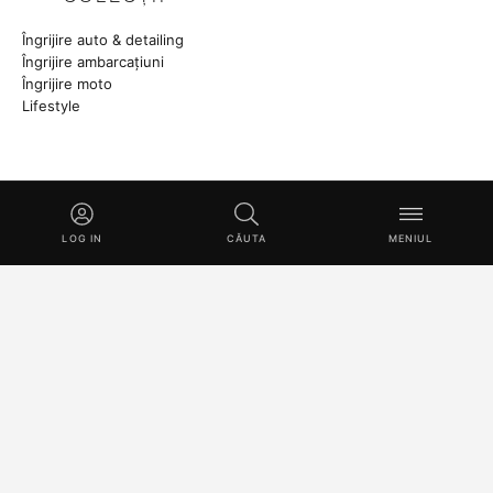
Îngrijire auto & detailing
Îngrijire ambarcațiuni
Îngrijire moto
Lifestyle
RĂMÂNEȚI ÎN CONTACT
Povești din manufactură, produse noi și tehnici Master Class.
LOG IN
CĂUTA
MENIUL
ABONEAZĂ-TE
© 2026 SWISSVAX LOGISTICS UG (HAFTUNGSBESCHRÄNKT) · FABR
ELVEȚIA DIN 1930