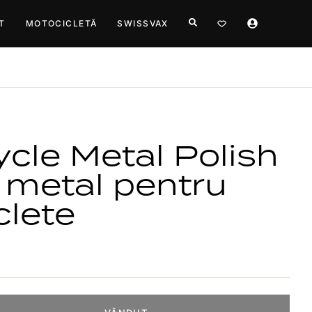
T
MOTOCICLETĂ
SWISSVAX
cle Metal Polish
re metal pentru
clete