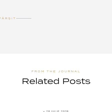
FÂRȘIT
Related Posts
•
28 IULIE 2026