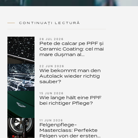
CONTINUAȚI LECTURĂ
28 JUL 2026
Pete de calcar pe PPF și
Ceramic Coating: cel mai
mare dușman al
protecției moderne a
vopselei – și cum îl
22 JUN 2026
Wie bekommt man den
oprești
Autolack wieder richtig
sauber?
15 JUN 2026
Wie lange hält eine PPF
bei richtiger Pflege?
11 JUN 2026
Felgenpflege-
Masterclass: Perfekte
Felgen von der ersten