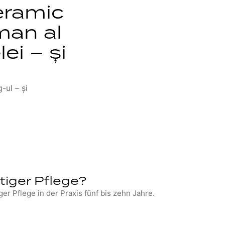
eramic
man al
ei – și
-ul – și
htiger Pflege?
ger Pflege in der Praxis fünf bis zehn Jahre.