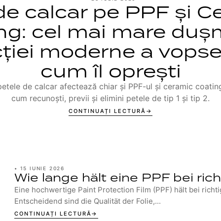
de calcar pe PPF și C
ng: cel mai mare duș
ției moderne a vopsel
cum îl oprești
etele de calcar afectează chiar și PPF-ul și ceramic coating
cum recunoști, previi și elimini petele de tip 1 și tip 2.
CONTINUAȚI LECTURĂ
•
15 IUNIE 2026
Wie lange hält eine PPF bei ric
Eine hochwertige Paint Protection Film (PPF) hält bei richti
Entscheidend sind die Qualität der Folie,...
CONTINUAȚI LECTURĂ